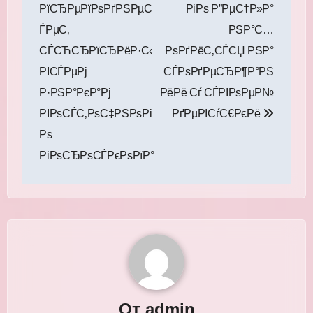
РїСЂРµРїРѕРґРЅРµС
РіРѕ Р”РµС†Р»Р°
ЃРµС‚
РЅР°С…
СЃСЋСЂРїСЂРёР·С‹
РѕРґРёС‚СЃСЏ РЅР°
РІСЃРµРј
СЃРѕРґРµСЂР¶Р°РЅ
Р·РЅР°РєР°Рј
РёРё Сѓ СЃРІРѕРµР№
РІРѕСЃС‚РѕС‡РЅРѕРі
РґРµРІСѓС€РєРё
Рѕ
РіРѕСЂРѕСЃРєРѕРїР°
От
admin