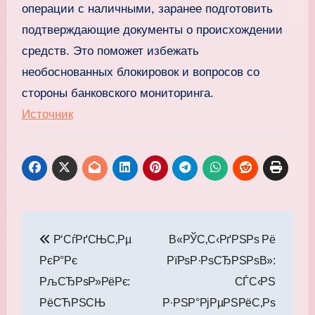
операции с наличными, заранее подготовить
подтверждающие документы о происхождении
средств. Это поможет избежать
необоснованных блокировок и вопросов со
стороны банковского мониторинга.
Источник
Навигация
Р‘СѓРґСЊС‚Рµ
В«РЎС‚С‹РґРЅРѕ Рё
по
РєР°Рє
РїРѕР·РѕСЂРЅРѕВ»:
записям
РљСЂРѕР»РёРє:
СЃС‹РЅ
РёСЋРЅСЊ
Р·РЅР°РјРµРЅРёС‚Рѕ