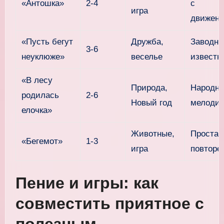
«Антошка»
2-4
с
игра
движен
«Пусть бегут
Дружба,
Заводна
3-6
неуклюже»
веселье
известн
«В лесу
Природа,
Народна
родилась
2-6
Новый год
мелодич
елочка»
Животные,
Простая
«Бегемот»
1-3
игра
повторе
Пение и игры: как
совместить приятное с