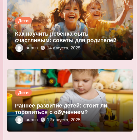
Дети
Как научить ребенка быть
счастливым: советы для родителей и
педагогов
admin
14 августа, 2025
Дети
Раннее развитие детей: стоит ли
торопиться с обучением?
admin
12 августа, 2025