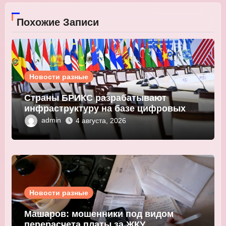
Похожие Записи
Новости разные
Страны БРИКС разрабатывают
инфраструктуру на базе цифровых
валют центробанков
admin
4 августа, 2026
Новости разные
Машаров: мошенники под видом
перерасчета платы за ЖКУ