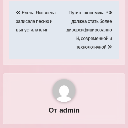
Навигация
Елена Яковлева
Путин: экономика РФ
по
записала песню и
должна стать более
записям
выпустила клип
диверсифицированно
й, современной и
технологичной
От
admin