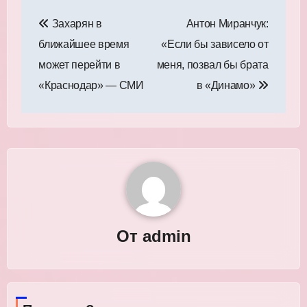
Навигация
Захарян в
Антон Миранчук:
по
ближайшее время
«Если бы зависело от
записям
может перейти в
меня, позвал бы брата
«Краснодар» — СМИ
в «Динамо»
От
admin