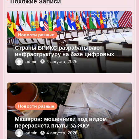
Похожие Записи
Новости разные
Страны БРИКС разрабатывают
инфраструктуру на базе цифровых
валют центробанков
admin
4 августа, 2026
Новости разные
Машаров: мошенники под видом
перерасчета платы за ЖКУ
выманивают персональные данные
admin
4 августа, 2026