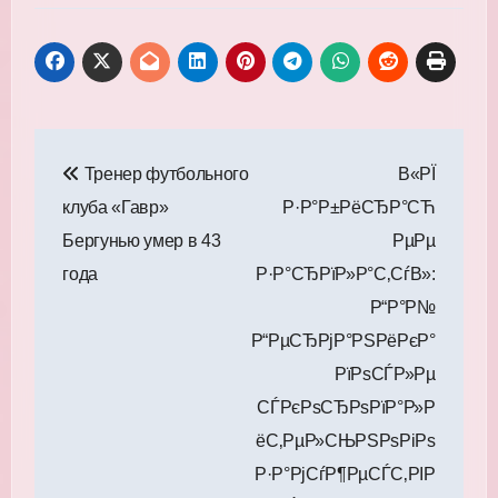
Навигация
Тренер футбольного
В«РЇ
по
клуба «Гавр»
Р·Р°Р±РёСЂР°СЋ
записям
Бергунью умер в 43
РµРµ
года
Р·Р°СЂРїР»Р°С‚СѓВ»:
Р“Р°Р№
Р“РµСЂРјР°РЅРёРєР°
РїРѕСЃР»Рµ
СЃРєРѕСЂРѕРїР°Р»Р
ёС‚РµР»СЊРЅРѕРіРѕ
Р·Р°РјСѓР¶РµСЃС‚РІР