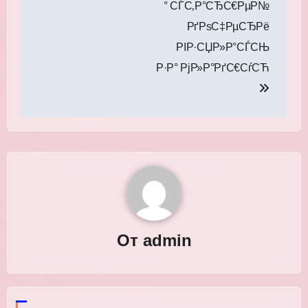
° СЃС‚Р°СЂС€РµР№
РґРѕС‡РµСЂРё
РІР·СЏР»Р°СЃСЊ
Р·Р° РјР»Р°РґС€СѓСЋ
От
admin