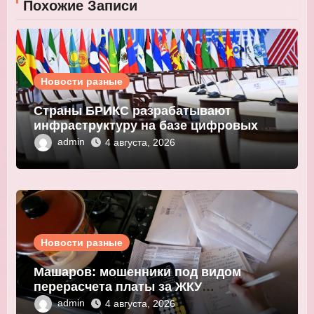
Похожие Записи
Новости разные
Страны БРИКС разрабатывают
инфраструктуру на базе цифровых
валют центробанков
admin
4 августа, 2026
Новости разные
Машаров: мошенники под видом
перерасчета платы за ЖКУ
выманивают персональные данные
admin
4 августа, 2026