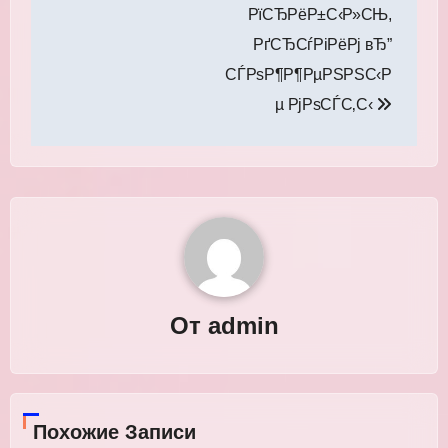
РїСЂРёР±С‹Р»СЊ,
РґСЂСѓРіРёРј вЂ”
СЃРѕР¶Р¶РµРЅРЅС‹Р
µ РјРѕСЃС‚С‹
От
admin
Похожие Записи