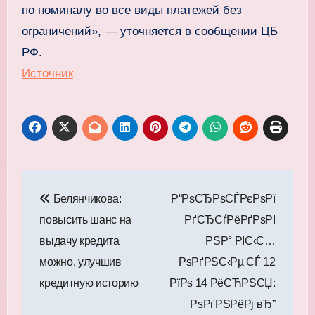
по номиналу во все виды платежей без
ограничений», — уточняется в сообщении ЦБ
РФ.
Источник
Навигация
Белянчикова:
Р“РѕСЂРѕСЃРєРѕРї
по
повысить шанс на
РґСЂСѓРёРґРѕРІ
записям
выдачу кредита
РЅР° РІС‹С…
можно, улучшив
РѕРґРЅС‹Рµ СЃ 12
кредитную историю
РїРѕ 14 РёСЋРЅСЏ:
РѕРґРЅРёРј вЂ”