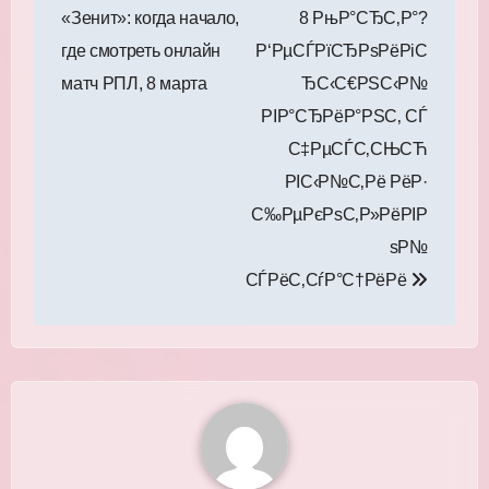
по
«Зенит»: когда начало,
8 РњР°СЂС‚Р°?
записям
где смотреть онлайн
Р‘РµСЃРїСЂРѕРёРіС
матч РПЛ, 8 марта
ЂС‹С€РЅС‹Р№
РІР°СЂРёР°РЅС‚ СЃ
С‡РµСЃС‚СЊСЋ
РІС‹Р№С‚Рё РёР·
С‰РµРєРѕС‚Р»РёРІР
ѕР№
СЃРёС‚СѓР°С†РёРё