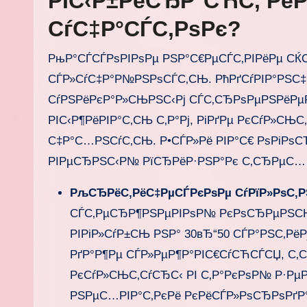
РІС‹Р±РёСЂР°СЋС‚ РёР
СѓС‡Р°СЃС‚РѕРє?
РњР°СЃСЃРѕРІРѕРµ РЅР°С€РµСЃС‚РІРёРµ СЌС
СЃР»СѓС‡Р°Р№РЅРѕСЃС‚СЊ. РћРґСѓРІР°РЅС‡
СѓРЅРёРєР°Р»СЊРЅС‹Рј СЃС‚СЂРѕРµРЅРёРµРј
РІС‹Р¶РёРІР°С‚СЊ С‚Р°Рј, РіРґРµ РєСѓР»С
С‡Р°С…РЅСѓС‚СЊ. Р•СЃР»Рё РІР°С€ РѕРіРѕСЂ
РІРµСЂРЅС‹Р№ РїСЂРёР·РЅР°Рє С‚СЂРµС…
РљСЂРёС‚РёС‡РµСЃРєРѕРµ СѓРїР»РѕС‚Р
СЃС‚РµСЂР¶РЅРµРІРѕР№ РєРѕСЂРµРЅСЊ
РІРіР»СѓР±СЊ РЅР° 30вЂ“50 СЃР°РЅС‚Рё
РґР°Р¶Рµ СЃР»РµР¶Р°РІС€СѓСЋСЃСЏ, С‚
РєСѓР»СЊС‚СѓСЂС‹ РІ С‚Р°РєРѕР№ Р·Рµ
РЅРµС…РІР°С‚РєРё РєРёСЃР»РѕСЂРѕРґР° 