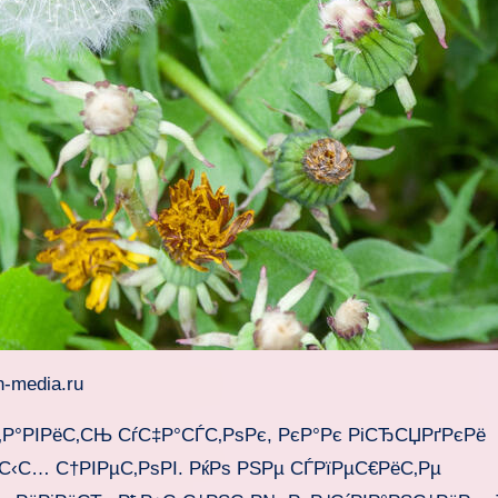
-media.ru
‚Р°РІРёС‚СЊ СѓС‡Р°СЃС‚РѕРє, РєР°Рє РіСЂСЏРґРєРё
‚С‹С… С†РІРµС‚РѕРІ. РќРѕ РЅРµ СЃРїРµС€РёС‚Рµ