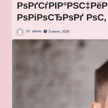
РѕРґСѓРІР°РЅС‡РёР
РѕРіРѕСЂРѕРґ РѕС
От
admin
3 июня, 2026