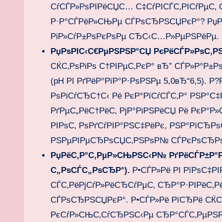
СѓСЃР»РѕРІРёСЏС… С‡СѓРІСЃС‚РІСѓРµС‚ 
Р·Р°СЃРёР»СЊРµ СЃРѕСЂРЅСЏРєР°? Рџ
РіР»СѓР±РѕРєРѕРµ СЂС‹С…Р»РµРЅРёРµ.
РџРѕРІС‹С€РµРЅРЅР°СЏ РєРёСЃР»РѕС‚Р
СЌС‚РѕРіРѕ С†РІРµС‚РєР° вЂ” СЃР»Р°Р±
(pH РІ РґРёР°РїР°Р·РѕРЅРµ 5,0вЂ“6,5). 
РѕРіСѓСЂС†С‹ Рё РєР°РїСѓСЃС‚Р° РЅР°С
РґРµС„РёС†РёС‚ РјР°РіРЅРёСЏ Рё РєР°Р
РІРѕС‚ РѕРґСѓРІР°РЅС‡РёРє, РЅР°РїСЂР
РЅРµРІРµСЂРѕСЏС‚РЅРѕР№ СЃРєРѕСЂР
РџРёС‚Р°С‚РµР»СЊРЅС‹Р№ РґРёСЃР±Р°Р
С„РѕСЃС„РѕСЂР°).
Р•СЃР»Рё РІ РїРѕС‡РІ
СЃС‚РёРјСѓР»РёСЂСѓРµС‚ СЂР°Р·РІРёС‚
СЃРѕСЂРЅСЏРєР°. Р•СЃР»Рё РїСЂРё СЌС‚
РєСѓР»СЊС‚СѓСЂРЅС‹Рµ СЂР°СЃС‚РµРЅР