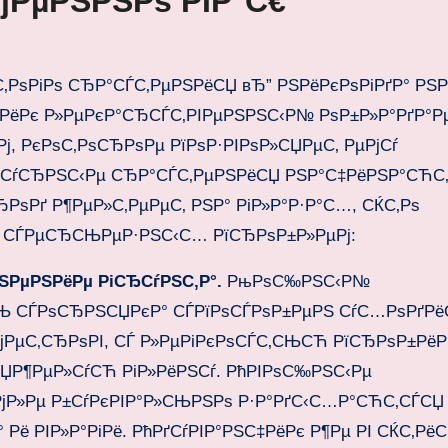
јРµРЅРЅРѕ РІР°С€
‚РѕРіРѕ СЂР°СЃС‚РµРЅРёСЏ вЂ” РЅРёРєРѕРіРґР° РЅ
РёРє Р»РµРєР°СЂСЃС‚РІРµРЅРЅС‹Р№ РѕР±Р»Р°РґР°Р
, РєРѕС‚РѕСЂРѕРµ РїРѕР·РІРѕР»СЏРµС‚ РµРјСѓ
ЊС‚СѓСЂРЅС‹Рµ СЂР°СЃС‚РµРЅРёСЏ РЅР°С‡РёРЅР°СЋС
РѕРґ Р¶РµР»С‚РµРµС‚ РЅР° РіР»Р°Р·Р°С…, СЌС‚Рѕ
 СЃРµСЂСЊРµР·РЅС‹С… РїСЂРѕР±Р»РµРј:
ЅРµРЅРёРµ РіСЂСѓРЅС‚Р°.
РњРѕС‰РЅС‹Р№
 СЃРѕСЂРЅСЏРєР° СЃРїРѕСЃРѕР±РµРЅ СѓС…РѕРґРё
РјРµС‚СЂРѕРІ, СЃ Р»РµРіРєРѕСЃС‚СЊСЋ РїСЂРѕР±РёР
СЏР¶РµР»СѓСЋ РіР»РёРЅСѓ. РћРІРѕС‰РЅС‹Рµ
РјР»Рµ Р±СѓРєРІР°Р»СЊРЅРѕ Р·Р°РґС‹С…Р°СЋС‚СЃСЏ 
Рё РІР»Р°РіРё. РћРґСѓРІР°РЅС‡РёРє Р¶Рµ РІ СЌС‚Рё