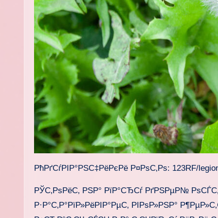
РћРґСѓРІР°РЅС‡РёРєРё Р¤РѕС‚Рѕ: 123RF/legion
РЎС‚РѕРёС‚ РЅР° РїР°СЂСѓ РґРЅРµР№ РѕСЃС
Р·Р°С‚Р°РїР»РёРІР°РµС‚ РІРѕР»РЅР° Р¶РµР»С