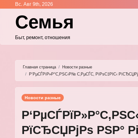
Перейти
Вс. Авг 9th, 2026
к
Семья
содержимому
Быт, ремонт, отношения
Главная страница
Новости разные
Р‘РµСЃРїР»Р°С‚РЅС‹Р№ С‚РµСЃС‚ РїРѕС‡РІС‹ РїСЂСЏ
Новости разные
Р‘РµСЃРїР»Р°С‚РЅС
РїСЂСЏРјРѕ РЅР° Р