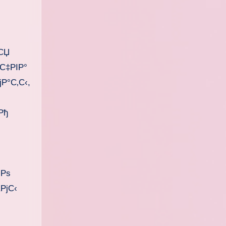
СЏ
С‡РІР°
Р°С‚С‹,
Рђ
‚Рѕ
РјС‹