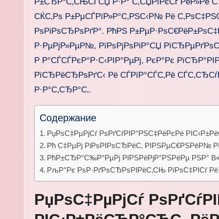
Р±СЂР°С‚СЊСЃСЏ Р·Р° С‚СЏРїРєСѓ РёР»Рё 
СЌС‚Рѕ Р±РµСЃРїР»Р°С‚РЅС‹Р№ Рё С‚РѕС‡РЅ
РѕРіРѕСЂРѕРґР°. РћРЅ Р±РµР·РѕС€РёР±РѕС‡РЅ
Р·РµРјР»РµР№, РїРѕРјРѕРіР°СЏ РїСЂРµРґР
Р Р°СЃСЃРєР°Р·С‹РІР°РµРј, РєР°Рє РїСЂР°Р
РїСЂРёСЂРѕРґС‹ Рё СЃРїР°СЃС‚Рё СЃС‚СЂСѓ
Р·Р°С‚СЂР°С‚.
Содержание
РџРѕС‡РµРјСѓ РѕРґСѓРІР°РЅС‡РёРєРё РІС‹Р±Р
Рћ С‡РµРј РіРѕРІРѕСЂРёС‚ РІРЅРµС€РЅРёР№ РІ
РћР±СЂР°С‰Р°РµРј РІРЅРёРјР°РЅРёРµ РЅР° 
РљР°Рє РѕР·РґРѕСЂРѕРІРёС‚СЊ РїРѕС‡РІСѓ Р
РџРѕС‡РµРјСѓ РѕРґСѓР