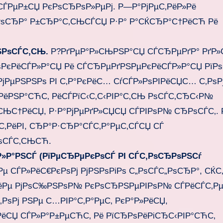
СЃРµР±СЏ РєРѕСЂРѕР»РµРј. Р—Р°РјРµС‚РёР»Рё
РѕСЂР° Р±СЂР°С‚СЊСЃСЏ Р·Р° Р°СЌСЂР°С†РёСЋ Рё
ЅРѕСЃС‚СЊ.
Р?РґРµР°Р»СЊРЅР°СЏ СЃСЂРµРґР° РґР»
РѕРєРёСЃР»Р°СЏ Рё СЃСЂРµРґРЅРµРєРёСЃР»Р°СЏ РїРѕ
Р?РјРµРЅРЅРѕ РІ С‚Р°РєРёС… СѓСЃР»РѕРІРёСЏС… С‚РѕРј
‡РёРЅР°СЋС‚ РёСЃРїС‹С‚С‹РІР°С‚СЊ РѕСЃС‚СЂС‹Р№
»СЊС†РёСЏ, Р·Р°РјРµРґР»СЏСЏ СЃРІРѕР№ СЂРѕСЃС‚. 
ѕС‚РёРІ, СЂР°Р·СЂР°СЃС‚Р°РµС‚СЃСЏ СЃ
ѕСЃС‚СЊСЋ.
»Р°РЅСЃ (РїРµСЂРµРєРѕСЃ РІ СЃС‚РѕСЂРѕРЅСѓ
Рµ СЃР»РёС€РєРѕРј РјРЅРѕРіРѕ С„РѕСЃС„РѕСЂР°, СЌС
РёРµ РјРѕС‰РЅРѕР№ РєРѕСЂРЅРµРІРѕР№ СЃРёСЃС‚Рµ
РѕРј РЅРµ С…РІР°С‚Р°РµС‚ РєР°Р»РёСЏ,
ёСЏ СЃР»Р°Р±РµСЋС‚ Рё РїСЂРѕРёРіСЂС‹РІР°СЋС‚