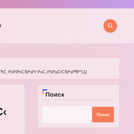
и
°СЋС‚ РѕРіРѕСЂРѕРґ РѕС‚ РЅРµСѓСЂРѕР¶Р°СЏ
Поиск
С‹
Поиск