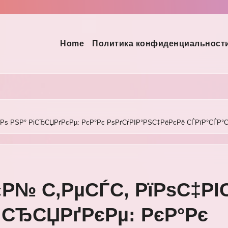
Home
Политика конфиденциальност
РјРѕ РЅР° РіСЂСЏРґРєРµ: РєР°Рє РѕРґСѓРІР°РЅС‡РёРєРё СЃРїР°СЃР
‹Р№ С‚РµСЃС‚ РїРѕС‡РІ
іСЂСЏРґРєРµ: РєР°Рє