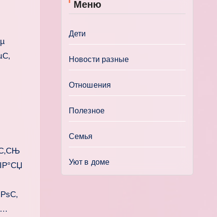
Меню
Дети
Рµ
µС‚
Новости разные
‚
Отношения
Полезное
Семья
С‚СЊ
Уют в доме
ІР°СЏ
РѕС‚
С…