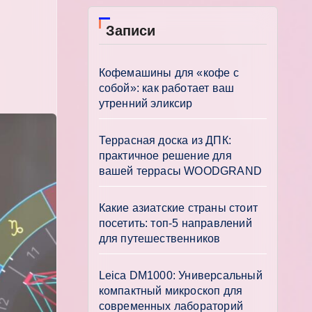
Записи
Кофемашины для «кофе с
собой»: как работает ваш
утренний эликсир
Террасная доска из ДПК:
практичное решение для
вашей террасы WOODGRAND
Какие азиатские страны стоит
посетить: топ-5 направлений
для путешественников
Leica DM1000: Универсальный
компактный микроскоп для
современных лабораторий