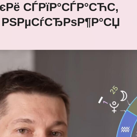
єРё СЃРїР°СЃР°СЋС‚
‚ РЅРµСѓСЂРѕР¶Р°СЏ